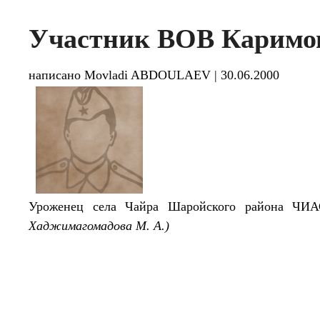
Участник ВОВ Каримо
написано Movladi ABDOULAEV
|
30.06.2000
Уроженец села Чайра Шаройского района ЧИ
Хад
жимагомадова М. А.)