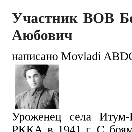
Участник ВОВ Б
Аюбович
написано Movladi A
Уроженец села Итум-К
РККА в 1941 г. С боя