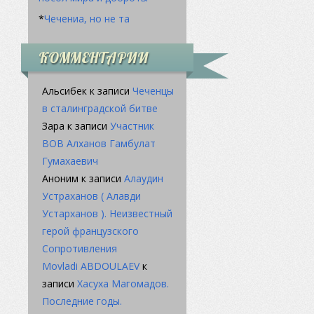
*
Чечениа, но не та
КОММЕНТАРИИ
Альсибек
к записи
Чеченцы
в сталинградской битве
Зара
к записи
Участник
ВОВ Алханов Гамбулат
Гумахаевич
Аноним
к записи
Алаудин
Устраханов ( Алавди
Устарханов ). Неизвестный
герой французского
Сопротивления
Movladi ABDOULAEV
к
записи
Хасуха Магомадов.
Последние годы.