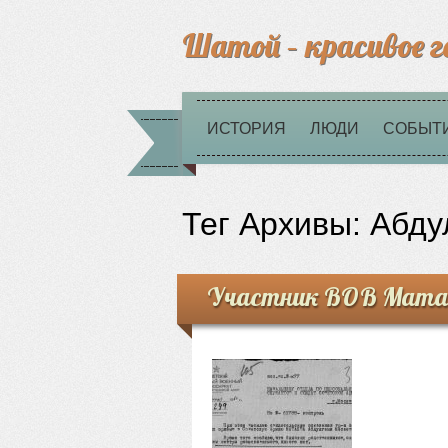
Шатой – красивое г
ИСТОРИЯ
ЛЮДИ
СОБЫТ
Тег Архивы:
Абду
Участник ВОВ Матае