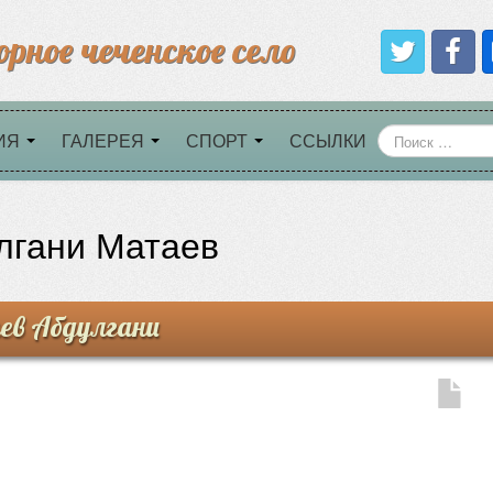
орное чеченское село
ИЯ
ГАЛЕРЕЯ
СПОРТ
ССЫЛКИ
лгани Матаев
в Абдулгани