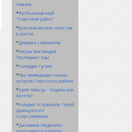
Камаев.
*
Футбольный клуб
“Советский район”
*
Братская могила чекистов
в Шатое
*
Девушка с кувшином
*
Хасуха Магомадов.
Последние годы
*
Салаудин Гугаев.
*
Про ликвидацию горных
хуторов Советского района
*
Шейх Мансур - Ушурма или
Боэтти?
*
Алаудин Устраханов. Герой
французского
Сопротивления.
*
Джованна Лаудичина -
посол мира и доброты