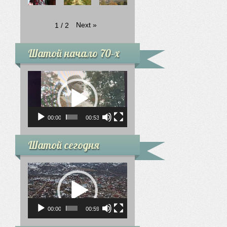
Next
»
1
/
2
Шатой начало 70-х
Видеоплеер
00:00
00:53
Шатой сегодня
Видеоплеер
00:00
00:59