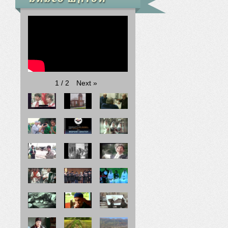
Next
»
1
/
2