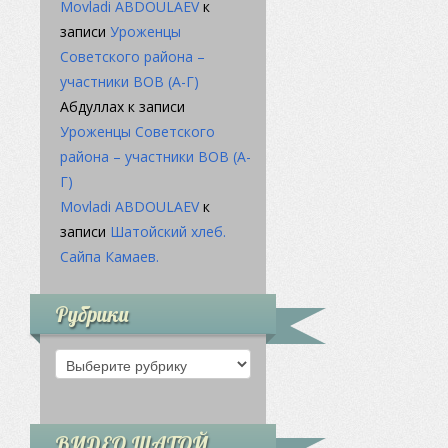
Movladi ABDOULAEV
к
записи
Уроженцы
Советского района –
участники ВОВ (А-Г)
Абдуллахӏ
к записи
Уроженцы Советского
района – участники ВОВ (А-
Г)
Movladi ABDOULAEV
к
записи
Шатойский хлеб.
Сайпа Камаев.
Рубрики
Рубрики
ВИДЕО ШАТОЙ