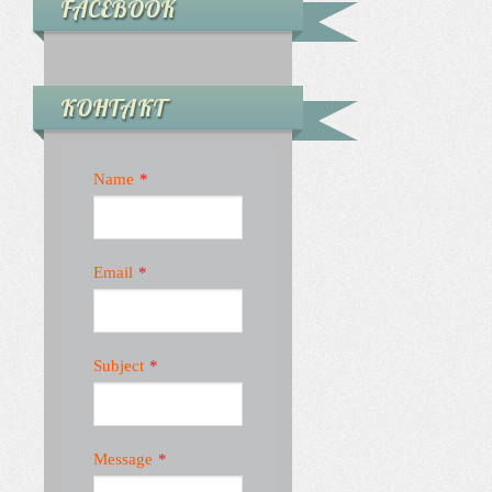
FACEBOOK
КОНТАКТ
Name
*
Email
*
Subject
*
Message
*