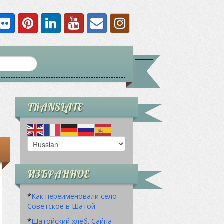
TRANSLATE
ИЗБРАННОЕ
*
Как переименовали село
Советское в Шатой
*
Шатойский хлеб. Сайпа