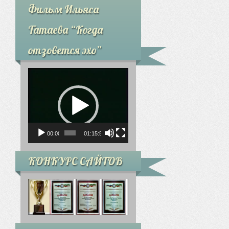
Фильм Ильяса
Татаева “Когда
отзовется эхо”
Видеоплеер
00:00
01:15:59
КОНКУРС САЙТОВ