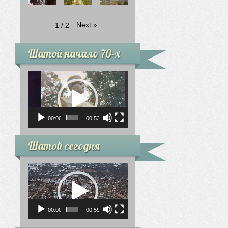
Next
»
1
/
2
Шатой начало 70-х
Видеоплеер
00:00
00:53
Шатой сегодня
Видеоплеер
00:00
00:59