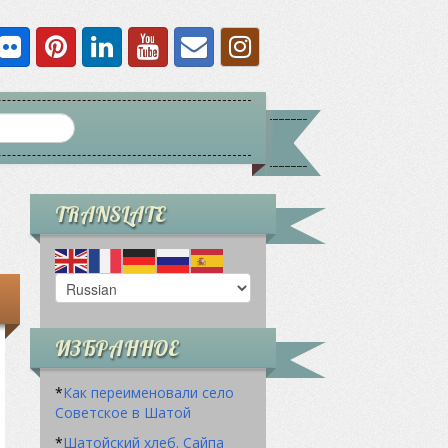
TRANSLATE
ИЗБРАННОЕ
*
Как переименовали село
Советское в Шатой
*
Шатойский хлеб. Сайпа