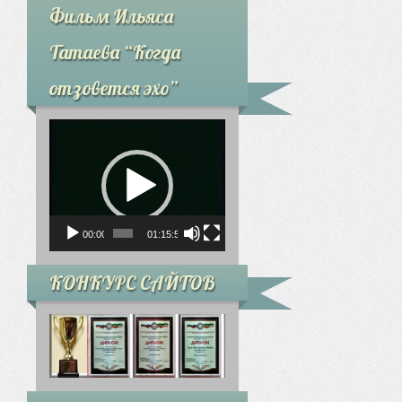
Фильм Ильяса
Татаева “Когда
отзовется эхо”
Видеоплеер
00:00
01:15:59
КОНКУРС САЙТОВ