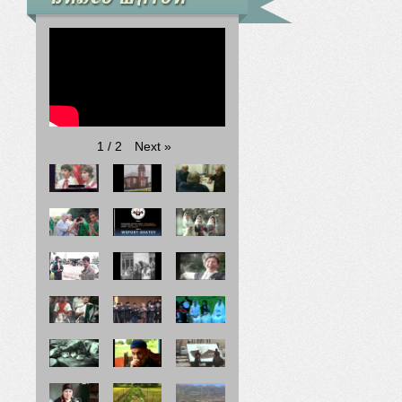
Next
»
1
/
2