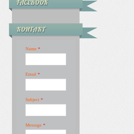
FACEBOOK
КОНТАКТ
Name
*
Email
*
Subject
*
Message
*