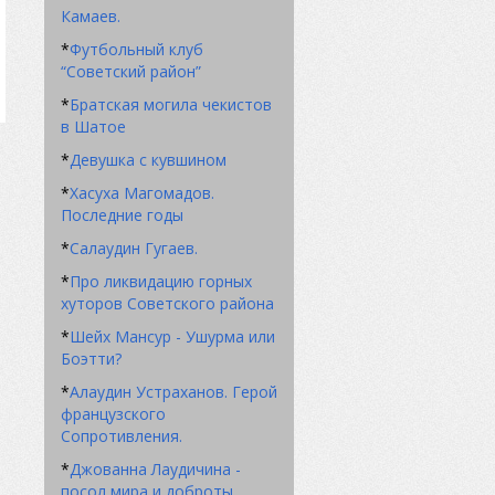
Камаев.
*
Футбольный клуб
“Советский район”
*
Братская могила чекистов
в Шатое
*
Девушка с кувшином
*
Хасуха Магомадов.
Последние годы
*
Салаудин Гугаев.
*
Про ликвидацию горных
хуторов Советского района
*
Шейх Мансур - Ушурма или
Боэтти?
*
Алаудин Устраханов. Герой
французского
Сопротивления.
*
Джованна Лаудичина -
посол мира и доброты