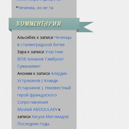
*
Чечениа, но не та
КОММЕНТАРИИ
Альсибек
к записи
Чеченцы
в сталинградской битве
Зара
к записи
Участник
ВОВ Алханов Гамбулат
Гумахаевич
Аноним
к записи
Алаудин
Устраханов ( Алавди
Устарханов ). Неизвестный
герой французского
Сопротивления
Movladi ABDOULAEV
к
записи
Хасуха Магомадов.
Последние годы.