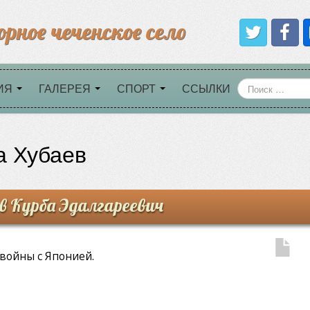
орное чеченское село
ИЯ
ГАЛЕРЕЯ
СПОРТ
ССЫЛКИ
а Хубаев
 Курба Эдалгареевич
 войны с Японией.