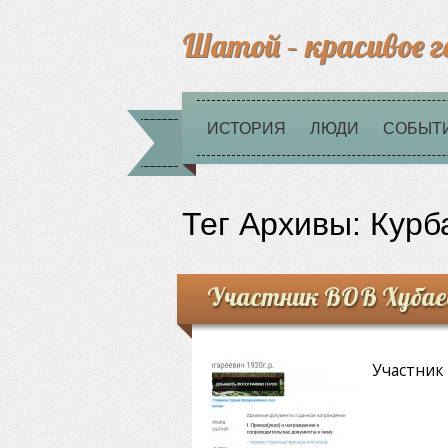
Шатой – красивое г
ИСТОРИЯ
ЛЮДИ
СОБЫТ
Тег Архивы:
Курб
Участник ВОВ Хубаев
Участник