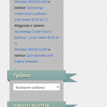
Movladi ABDOULAEV
к
записи
Уроженцы
Советского района –
участники ВОВ (А-Г)
Абдуллахӏ
к записи
Уроженцы Советского
района – участники ВОВ (А-
Г)
Movladi ABDOULAEV
к
записи
Шатойский хлеб.
Сайпа Камаев.
Рубрики
Рубрики
ВИДЕО ШАТОЙ