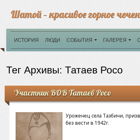
Шатой – красивое горное чечен
ИСТОРИЯ
ЛЮДИ
СОБЫТИЯ
ГАЛЕРЕЯ
Тег Архивы:
Татаев Росо
Участник ВОВ Татаев Росо
Уроженец села Тазбичи, призва
без вести в 1942г.