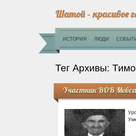
Шатой – красивое г
ИСТОРИЯ
ЛЮДИ
СОБЫТ
Тег Архивы:
Тимо
Участник ВОВ Мовса
Уро
Уме