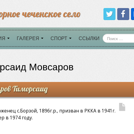
орное чеченское село
ИЯ
ГАЛЕРЕЯ
СПОРТ
ССЫЛКИ
рсаид Мовсаров
ров Тиморсаид
женец с.Борзой, 1896г.р., призван в РККА в 1941г.
р в 1974 году.