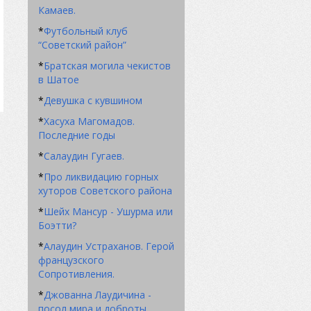
Камаев.
*
Футбольный клуб
“Советский район”
*
Братская могила чекистов
в Шатое
*
Девушка с кувшином
*
Хасуха Магомадов.
Последние годы
*
Салаудин Гугаев.
*
Про ликвидацию горных
хуторов Советского района
*
Шейх Мансур - Ушурма или
Боэтти?
*
Алаудин Устраханов. Герой
французского
Сопротивления.
*
Джованна Лаудичина -
посол мира и доброты