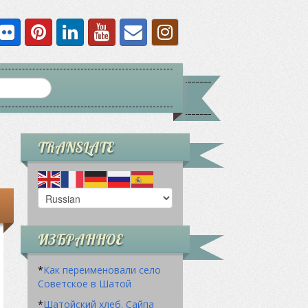
TRANSLATE
ИЗБРАННОЕ
*
Как переименовали село
Советское в Шатой
*
Шатойский хлеб. Сайпа