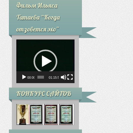
Фильм Ильяса
Татаева “Когда
отзовется эхо”
Видеоплеер
00:00
01:15:59
КОНКУРС САЙТОВ