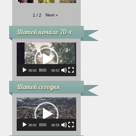
Next
»
1
/
2
Шатой начало 70-х
Видеоплеер
00:00
00:53
Шатой сегодня
Видеоплеер
00:00
00:59