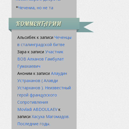
*
Чечениа, но не та
КОММЕНТАРИИ
Альсибек
к записи
Чеченцы
в сталинградской битве
Зара
к записи
Участник
ВОВ Алханов Гамбулат
Гумахаевич
Аноним
к записи
Алаудин
Устраханов ( Алавди
Устарханов ). Неизвестный
герой французского
Сопротивления
Movladi ABDOULAEV
к
записи
Хасуха Магомадов.
Последние годы.