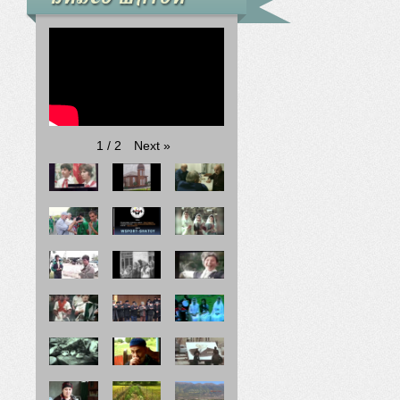
Next
»
1
/
2