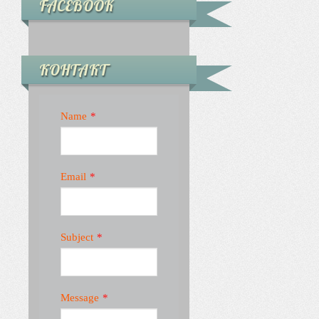
FACEBOOK
КОНТАКТ
Name
*
Email
*
Subject
*
Message
*