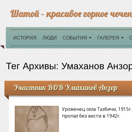
Шатой – красивое горное чечен
ИСТОРИЯ
ЛЮДИ
СОБЫТИЯ
ГАЛЕРЕЯ
Тег Архивы:
Умаханов Анзо
Участник ВОВ Умаханов Анзор
Уроженец села Тазбичи, 1915г.р
пропал без вести в 1942г.