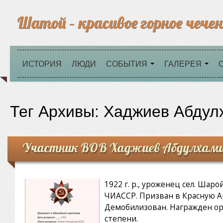
Шатой – красивое горное чечен
ИСТОРИЯ
ЛЮДИ
СОБЫТИЯ
ГАЛЕРЕЯ
Тег Архивы:
Хаджиев Абдул
Участник ВОВ Хаджиев Абдулхам
1922 г. р., уроженец сел. Шар
ЧИАССР. Призван в Красную Ар
Демобилизован. Награжден ор
степени.