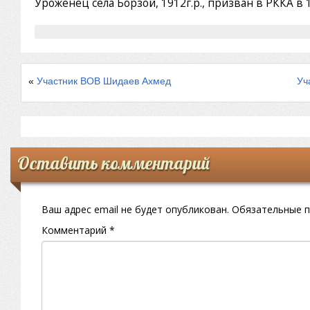
Уроженец села Борзой, 1912г.р., призван в РККА в 1
«
Участник ВОВ Шидаев Ахмед
Уч
Оставить комментарий
Ваш адрес email не будет опубликован.
Обязательные 
Комментарий
*