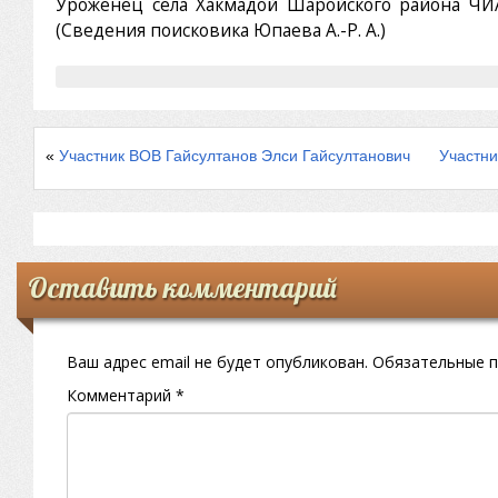
Уроженец села Хакмадой Шаройского района ЧИ
(Сведения поисковика Юпаева А.-Р. А.)
«
Участник ВОВ Гайсултанов Элси Гайсултанович
Участни
Оставить комментарий
Ваш адрес email не будет опубликован.
Обязательные 
Комментарий
*