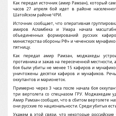
Как передал источник (амир Рамзан), который сам
часов 27 апреля бой идет в районе населенно
Шатойском районе ЧРИ.
Источник сообщает, что оперативная группиров
амиров Асламбека и Умара начала масштаб
объединенных формирований русских кафир
министерства обороны РФ» и чеченских мунафиков
пятницу.
Как передал амир Рамзан, моджахеды устрои
противника и зажав на пересеченной местности, 
боя были убиты не менее 15 кафиров и мунафиков
уничтожены десятки кафиров и мунафиков. Реч
оккупантов и марионеток.
Примерно через 3 часа после начала боя оккупа
три вертолета со спецназом ГРУ. Моджахедам уд
Амир Рамзан сообщил, что в сбитом вертолете на
они русские по национальности. Среди убитых ес
Укажем в этой связи, что некоторые российские