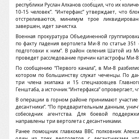
республики Руслан Алханов сообщил, что их количе
10-15 человек”. “Интерфакс” утверждает, что б
отстреливаются, минимум трое ликвидирова
завершен, идет зачистка.
Военная прокуратура Объединенной группировки
по факту падения вертолета Ми-8 по статье 351
подготовки к ним”. В район селения Шатой из М
проведет расследование причин катастрофы Ми-8
По сообщению “Первого канала”, в Ми-8 разбили
котором по большинству служат чеченцы. По д
три члена экипажа и 15 спецназовцев Главног
Генштаба, а источник “Интерфакса” опровергает, ч
В операции в горном районе принимают участие 
десантники”. “По предварительным данным, унич
собеседник агентства. Для боевой поддерж
направлены три вертолета с десантниками.
Ранее помощник главкома ВВС полковник Алекс
один из трех вертолетов с десантниками упа