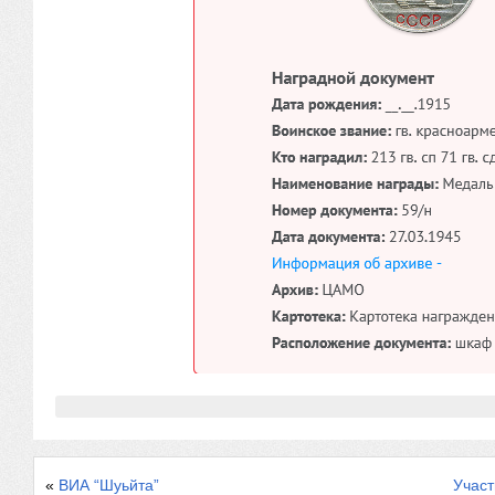
«
ВИА “Шуьйта”
Учас