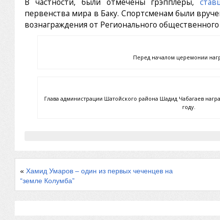
В частности, были отмечены грэпплеры,
став
первенства мира в Баку. Спортсменам были вруч
вознаграждения от Регионального общественного 
Перед началом церемонии наг
Глава администрации Шатойского района Шадид Чабагаев награ
году.
«
Хамид Умаров – один из первых чеченцев на
“земле Колумба”